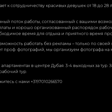
ет к сотрудничеству красивых девушек от 18 до 28 л
вный поток работы, согласованный с вашими возмо
платы и хорошо организованный распорядок рабоч
еобходимое время для отдыха и приятного время пр
озможность работать без рекламы – только по свое
нет проф. фотографий, мы организуем фотографа на
артаментах в центре Дубая. 3-4 выходных за тур. З
рабочий тур.
итесь с нами +3197010266570