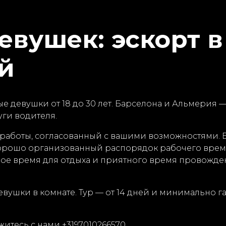
евушек: эскорт в
ей
е девушки от 18 до 30 лет. Барселона и Альмерия 
уги водителя.
аботы, согласованный с вашими возможностями. Б
орошо организованный распорядок рабочего време
мое время для отдыха и приятного время провожден
вушки в комнате. Тур — от 14 дней и минимально 
итесь с нами +3197010266570